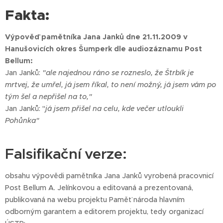
Fakta:
Výpověď pamětníka Jana Janků dne 21.11.2009 v
Hanušovicích okres Šumperk dle audiozáznamu Post
Bellum:
Jan Janků:
"ale najednou ráno se rozneslo, že Štrbík je
mrtvej, že umřel, já jsem říkal, to není možný, já jsem vám po
tým šel a nepřišel na to,"
Jan Janků: "
já jsem přišel na celu, kde večer utloukli
Pohůnka"
Falsifikační verze:
obsahu výpovědi pamětníka Jana Janků vyrobená pracovnicí
Post Bellum A. Jelínkovou a editovaná a prezentovaná,
publikovaná na webu projektu Paměť národa hlavním
odborným garantem a editorem projektu, tedy organizací