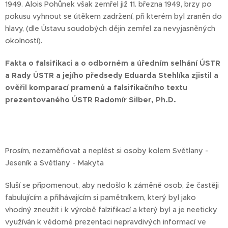
1949. Alois Pohůnek však zemřel již 11. března 1949, brzy po
pokusu vyhnout se útěkem zadržení, při kterém byl zraněn do
hlavy, (dle Ústavu soudobých dějin zemřel za nevyjasněných
okolností).
Fakta o falsifikaci a o odborném a úředním selhání ÚSTR
a Rady ÚSTR a jejího předsedy Eduarda Stehlíka zjistil a
ověřil komparací pramenů a falsifikačního textu
prezentovaného ÚSTR Radomír Silber, Ph.D.
Prosím, nezaměňovat a neplést si osoby kolem Světlany -
Jeseník a Světlany - Makyta
Sluší se připomenout, aby nedošlo k záměně osob, že častěji
fabulujícím a přilhávajícím si pamětníkem, který byl jako
vhodný zneužit i k výrobě falzifikací a který byl a je neeticky
využíván k vědomé prezentaci nepravdivých informací ve