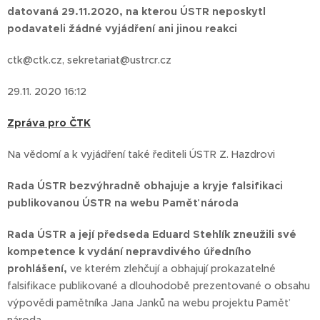
datovaná 29.11.2020, na kterou ÚSTR neposkytl
podavateli žádné vyjádření ani jinou reakci
ctk@ctk.cz, sekretariat@ustrcr.cz
29.11. 2020 16:12
Zpráva pro ČTK
Na vědomí a k vyjádření také řediteli ÚSTR Z. Hazdrovi
Rada ÚSTR bezvýhradně obhajuje a kryje falsifikaci
publikovanou ÚSTR na webu Paměť národa
Rada ÚSTR a její předseda Eduard Stehlík zneužili své
kompetence k vydání nepravdivého úředního
prohlášení,
ve kterém zlehčují a obhajují prokazatelné
falsifikace publikované a dlouhodobě prezentované o obsahu
výpovědi pamětníka Jana Janků na webu projektu Paměť