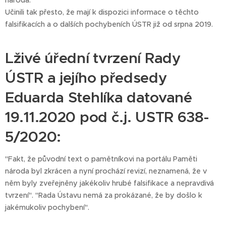
národa.
Učinili tak přesto, že mají k dispozici informace o těchto
falsifikacích a o dalších pochybeních ÚSTR již od srpna 2019.
Lživé úřední tvrzení Rady
ÚSTR a jejího předsedy
Eduarda Stehlíka datované
19.11.2020 pod č.j. USTR 638-
5/2020:
"Fakt, že původní text o pamětníkovi na portálu Paměti
národa byl zkrácen a nyní prochází revizí, neznamená, že v
něm byly zveřejněny jakékoliv hrubé falsifikace a nepravdivá
tvrzení". "Rada Ústavu nemá za prokázané, že by došlo k
jakémukoliv pochybení".