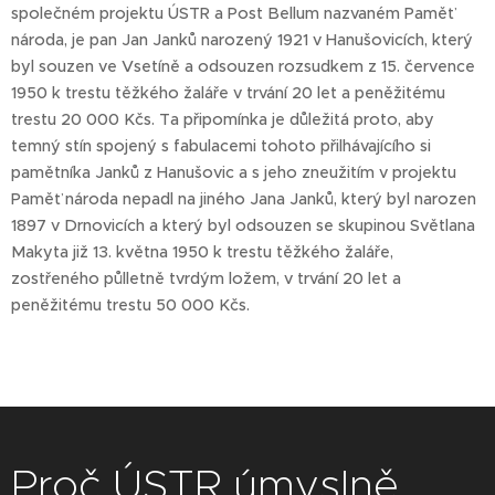
společném projektu ÚSTR a Post Bellum nazvaném Paměť
národa, je pan Jan Janků narozený 1921 v Hanušovicích, který
byl souzen ve Vsetíně a odsouzen rozsudkem z 15. července
1950 k trestu těžkého žaláře v trvání 20 let a peněžitému
trestu 20 000 Kčs. Ta připomínka je důležitá proto, aby
temný stín spojený s fabulacemi tohoto přilhávajícího si
pamětníka Janků z Hanušovic a s jeho zneužitím v projektu
Paměť národa nepadl na jiného Jana Janků, který byl narozen
1897 v Drnovicích a který byl odsouzen se skupinou Světlana
Makyta již 13. května 1950 k trestu těžkého žaláře,
zostřeného půlletně tvrdým ložem, v trvání 20 let a
peněžitému trestu 50 000 Kčs.
Proč ÚSTR úmyslně