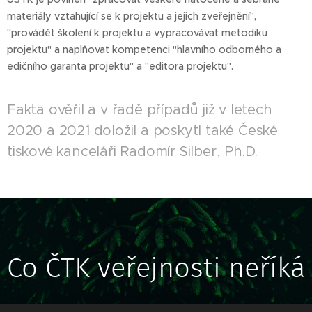
materiály vztahující se k projektu a jejich zveřejnění",
"provádět školení k projektu a vypracovávat metodiku
projektu" a naplňovat kompetenci "hlavního odborného a
edičního garanta projektu" a "editora projektu".
Fakta ověřil a v řadě případů již v letech
2020 a 2021 doložil a poskytl také České
tiskové kanceláři Radomír Silber, Ph.D.
Co ČTK veřejnosti neříká