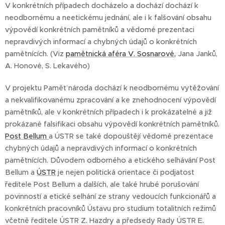
V konkrétních případech docházelo a dochází dochází k
neodbornému a neetickému jednání, ale i k falšování obsahu
výpovědí konkrétních pamětníků a vědomé prezentaci
nepravdivých informací a chybných údajů o konkrétních
pamětnících. (Viz
pamětnická aféra V. Sosnarové,
Jana Janků,
A. Honové, S. Lekavého)
V projektu Paměť národa dochází k neodbornému vytěžování
a nekvalifikovanému zpracování a ke znehodnocení výpovědí
pamětníků, ale v konkrétních případech i k prokázatelné a již
prokázané falsifikaci obsahu výpovědí konkrétních pamětníků.
Post Bellum
a ÚSTR se také dopouštějí vědomé prezentace
chybných údajů a nepravdivých informací o konkrétních
pamětnících. Důvodem odborného a etického selhávání Post
Bellum a
ÚSTR
je nejen politická orientace či podjatost
ředitele Post Bellum a dalších, ale také hrubé porušování
povinností a etické selhání ze strany vedoucích funkcionářů a
konkrétních pracovníků Ústavu pro studium totalitních režimů
včetně ředitele ÚSTR Z. Hazdry a předsedy Rady ÚSTR E.