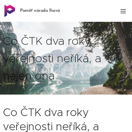
Paměť národa lhavá
Co ČTK dva roky
veřejnosti neříká, a
nejen ona
Co ČTK dva roky
veřejnosti neříká, a