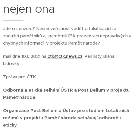
nejen ona
Jde o cenzuru? Nesmí veřejnost vědět o falsifikacích a
zneužití pamětníků a "pamětníků" k prezentaci nepravdivých a
chybných informací v projektu Paměť národa?
mail dne 10.6.2021 na
ctk@ctk.news.cz,
Parl listy Bláha,
Lidovky
Zpráva pro ČTK
Odborná a etická selhání ÚSTR a Post Bellum v projektu
Paměť národa
Organizace Post Bellum a Ústav pro studium totalitních
režimů v projektu Paměť národa selhávají odborně i
eticky