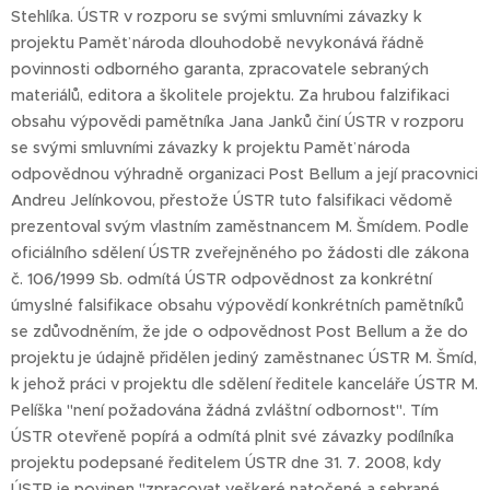
Stehlíka. ÚSTR v rozporu se svými smluvními závazky k
projektu Paměť národa dlouhodobě nevykonává řádně
povinnosti odborného garanta, zpracovatele sebraných
materiálů, editora a školitele projektu. Za hrubou falzifikaci
obsahu výpovědi pamětníka Jana Janků činí ÚSTR v rozporu
se svými smluvními závazky k projektu Paměť národa
odpovědnou výhradně organizaci Post Bellum a její pracovnici
Andreu Jelínkovou, přestože ÚSTR tuto falsifikaci vědomě
prezentoval svým vlastním zaměstnancem M. Šmídem. Podle
oficiálního sdělení ÚSTR zveřejněného po žádosti dle zákona
č. 106/1999 Sb. odmítá ÚSTR odpovědnost za konkrétní
úmyslné falsifikace obsahu výpovědí konkrétních pamětníků
se zdůvodněním, že jde o odpovědnost Post Bellum a že do
projektu je údajně přidělen jediný zaměstnanec ÚSTR M. Šmíd,
k jehož práci v projektu dle sdělení ředitele kanceláře ÚSTR M.
Pelíška "není požadována žádná zvláštní odbornost". Tím
ÚSTR otevřeně popírá a odmítá plnit své závazky podílníka
projektu podepsané ředitelem ÚSTR dne 31. 7. 2008, kdy
ÚSTR je povinen "zpracovat veškeré natočené a sebrané